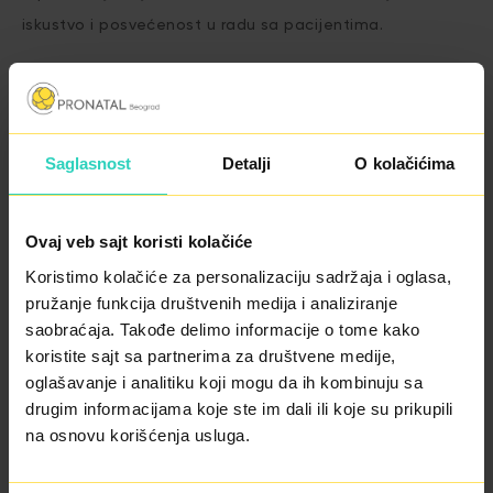
iskustvo i posvećenost u radu sa pacijentima.
U svojim intervjuima MUDr. Nicole Mardešićova, MHA
ističe važnost posvećenosti i ljudskog pristupa
Saglasnost
Detalji
O kolačićima
pacijentima kao ključ dobre saradnje između lekara i
pacijenata kako bi se došlo do željenog rezultata.
Ovaj veb sajt koristi kolačiće
Koristimo kolačiće za personalizaciju sadržaja i oglasa,
pružanje funkcija društvenih medija i analiziranje
saobraćaja. Takođe delimo informacije o tome kako
koristite sajt sa partnerima za društvene medije,
oglašavanje i analitiku koji mogu da ih kombinuju sa
drugim informacijama koje ste im dali ili koje su prikupili
na osnovu korišćenja usluga.