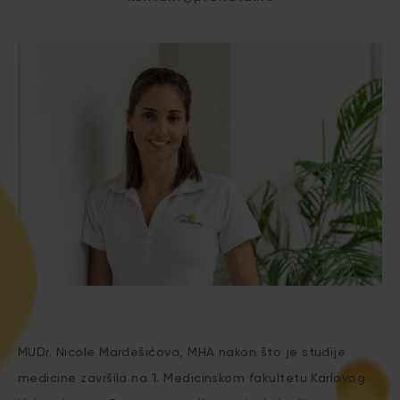
MUDr. Nicole Mardešićova, MHA nakon što je studije
medicine završila na 1. Medicinskom fakultetu Karlovog