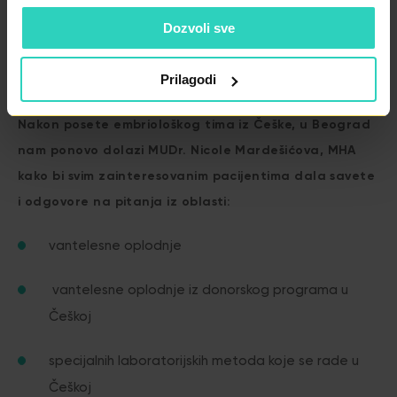
Dozvoli sve
Prilagodi
Nakon posete embriološkog tima iz Češke, u Beograd
nam ponovo dolazi MUDr. Nicole Mardešićova, MHA
kako bi svim zainteresovanim pacijentima dala savete
i odgovore na pitanja iz oblasti:
vantelesne oplodnje
vantelesne oplodnje iz donorskog programa u
Češkoj
specijalnih laboratorijskih metoda koje se rade u
Češkoj