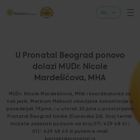
RS
EN
U Pronatal Beograd ponovo
dolazi MUDr. Nicole
Mardešićova, MHA​
MUDr. Nicole Mardešićova, MHA i koordinatorka za
naš jezik, Marinom Mišković obavljaće konsultacije u
ponedeljak 19.juna. i u utorak 20.juna u prostorijama
Pronatal Beograd klinike (Dunavska 2d). Svoj termin
možete zakazati pozivom na broj 011/439 48 41 i
011/ 439 48 40 ili putem e-mail
kontakt@pronatal.rs​​ ​