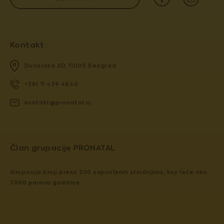
Kontakt
Dunavska 2D, 11000 Beograd
+381 11 439 4840
kontakt@pronatal.rs
​​Član grupacije PRONATAL
Grupacija broji preko 300 zaposlenih stručnjaka, koji leče oko
7000 parova godišnje.