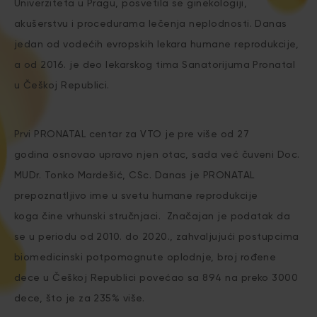
Univerziteta u Pragu, posvetila se ginekologiji,
akušerstvu i procedurama lečenja neplodnosti. Danas
jedan od vodećih evropskih lekara humane reprodukcije,
a od 2016. je deo lekarskog tima Sanatorijuma Pronatal
u Češkoj Republici.
Prvi PRONATAL centar za VTO je pre više od 27
godina osnovao upravo njen otac, sada već čuveni Doc.
MUDr. Tonko Mardešić, CSc. Danas je PRONATAL
prepoznatljivo ime u svetu humane reprodukcije
koga čine vrhunski stručnjaci. Značajan je podatak da
se u periodu od 2010. do 2020., zahvaljujući postupcima
biomedicinski potpomognute oplodnje, broj rođene
dece u Češkoj Republici povećao sa 894 na preko 3000
dece, što je za 235% više.