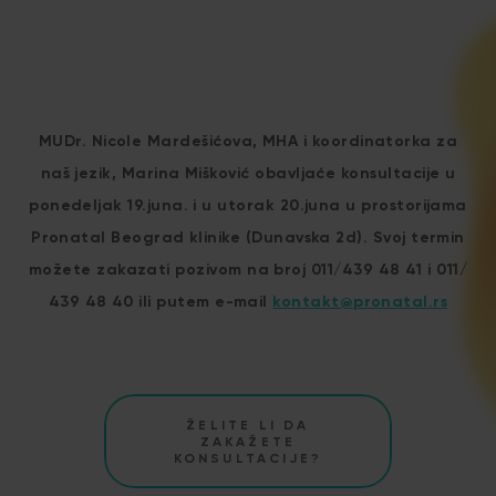
MUDr. Nicole Mardešićova, MHA i koordinatorka za
naš jezik, Marina Mišković obavljaće konsultacije u
ponedeljak 19.juna. i u utorak 20.juna u prostorijama
Pronatal Beograd klinike (Dunavska 2d). Svoj termin
možete zakazati pozivom na broj 011/439 48 41 i 011/
439 48 40 ili putem e-mail
kontakt@pronatal.rs
ŽELITE LI DA
ZAKAŽETE
KONSULTACIJE?