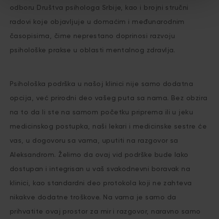
odboru Društva psihologa Srbije, kao i brojni stručni
radovi koje objavljuje u domaćim i međunarodnim
časopisima, čime neprestano doprinosi razvoju
psihološke prakse u oblasti mentalnog zdravlja.
Psihološka podrška u našoj klinici nije samo dodatna
opcija, već prirodni deo vašeg puta sa nama. Bez obzira
na to da li ste na samom početku priprema ili u jeku
medicinskog postupka, naši lekari i medicinske sestre će
vas, u dogovoru sa vama, uputiti na razgovor sa
Aleksandrom. Želimo da ovaj vid podrške bude lako
dostupan i integrisan u vaš svakodnevni boravak na
klinici, kao standardni deo protokola koji ne zahteva
nikakve dodatne troškove. Na vama je samo da
prihvatite ovaj prostor za mir i razgovor, naravno samo