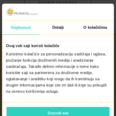
REČNIK POJMOVA
Saglasnost
Detalji
O kolačićima
Ovaj veb sajt koristi kolačiće
Koristimo kolačiće za personalizaciju sadržaja i oglasa,
Radno vreme
pružanje funkcija društvenih medija i analiziranje
radnim danima od 8 - 20h
saobraćaja. Takođe delimo informacije o tome kako
subotom od 8 - 14h
koristite sajt sa partnerima za društvene medije,
nedeljom po potrebi
oglašavanje i analitiku koji mogu da ih kombinuju sa
drugim informacijama koje ste im dali ili koje su prikupili
na osnovu korišćenja usluga.
KONTAKT
Dozvoli sve