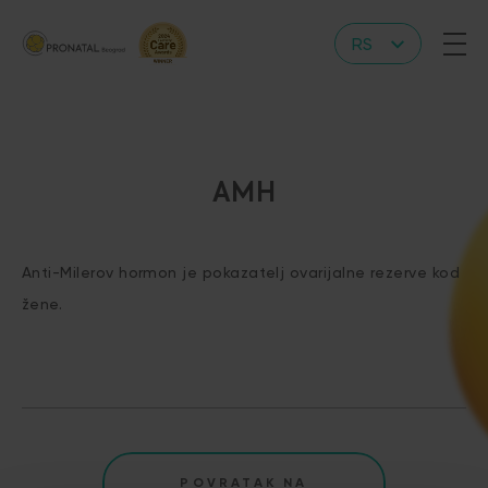
RS
EN
AMH
Anti-Milerov hormon je pokazatelj ovarijalne rezerve kod
žene.
POVRATAK NA