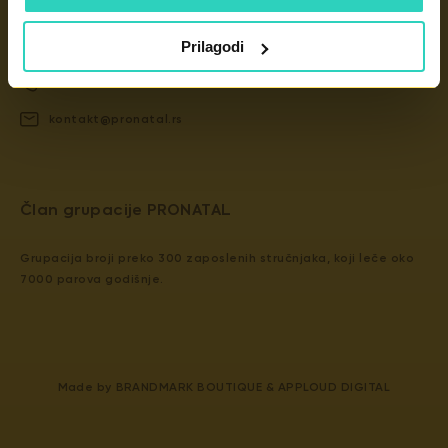
Kontakt
Dunavska 2D, 11000 Beograd
Prilagodi
+381 11 439 4840
kontakt@pronatal.rs
​​Član grupacije PRONATAL
Grupacija broji preko 300 zaposlenih stručnjaka, koji leče oko
7000 parova godišnje.
Made by
BRANDMARK BOUTIQUE
&
APPLOUD DIGITAL