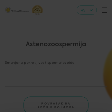
RS
EN
Astenozoospermija
Smanjena pokretljivost spermatozoida.
POVRATAK NA
REČNIK POJMOVA