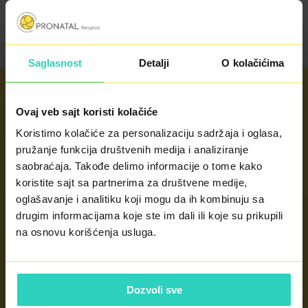
Saglasnost
Detalji
O kolačićima
Ovaj veb sajt koristi kolačiće
Radno vreme
Koristimo kolačiće za personalizaciju sadržaja i oglasa,
pružanje funkcija društvenih medija i analiziranje
radnim danima od 8 - 20h
saobraćaja. Takođe delimo informacije o tome kako
subotom od 8 - 14h
koristite sajt sa partnerima za društvene medije,
nedeljom po potrebi
oglašavanje i analitiku koji mogu da ih kombinuju sa
drugim informacijama koje ste im dali ili koje su prikupili
KONTAKT
na osnovu korišćenja usluga.
Dozvoli sve
Kontakt