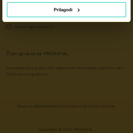
Dunavska 2D, 11000 Beograd
Prilagodi
+381 11 439 4840
kontakt@pronatal.rs
​​Član grupacije PRONATAL
Grupacija broji preko 300 zaposlenih stručnjaka, koji leče oko
7000 parova godišnje.
Made by
BRANDMARK BOUTIQUE
&
APPLOUD DIGITAL
Copyright © 2026 PRONATAL.