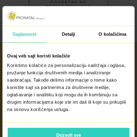
POVRATAK NA
REČNIK POJMOVA
Saglasnost
Detalji
O kolačićima
Ovaj veb sajt koristi kolačiće
Koristimo kolačiće za personalizaciju sadržaja i oglasa,
Radno vreme
pružanje funkcija društvenih medija i analiziranje
saobraćaja. Takođe delimo informacije o tome kako
radnim danima od 8 - 20h
koristite sajt sa partnerima za društvene medije,
subotom od 8 - 14h
nedeljom po potrebi
oglašavanje i analitiku koji mogu da ih kombinuju sa
drugim informacijama koje ste im dali ili koje su prikupili
na osnovu korišćenja usluga.
KONTAKT
Dozvoli sve