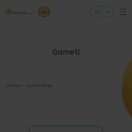
RS
EN
Gameti
Gameti – polne ćelije