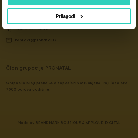
Kontakt
Prilagodi
Dunavska 2D, 11000 Beograd
+381 11 439 4840
kontakt@pronatal.rs
​​Član grupacije PRONATAL
Grupacija broji preko 300 zaposlenih stručnjaka, koji leče oko
7000 parova godišnje.
Made by
BRANDMARK BOUTIQUE
&
APPLOUD DIGITAL