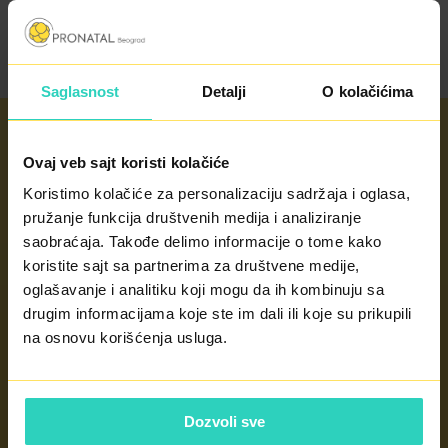
Saglasnost
Detalji
O kolačićima
Ovaj veb sajt koristi kolačiće
Radno vreme
Koristimo kolačiće za personalizaciju sadržaja i oglasa,
pružanje funkcija društvenih medija i analiziranje
radnim danima od 8 - 20h
saobraćaja. Takođe delimo informacije o tome kako
subotom od 8 - 14h
koristite sajt sa partnerima za društvene medije,
nedeljom po potrebi
oglašavanje i analitiku koji mogu da ih kombinuju sa
drugim informacijama koje ste im dali ili koje su prikupili
KONTAKT
na osnovu korišćenja usluga.
Dozvoli sve
Kontakt