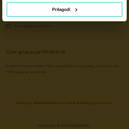
Dunavska 2D, 11000 Beograd
Prilagodi
+381 11 439 4840
kontakt@pronatal.rs
​​Član grupacije PRONATAL
Grupacija broji preko 300 zaposlenih stručnjaka, koji leče oko
7000 parova godišnje.
Made by
BRANDMARK BOUTIQUE
&
APPLOUD DIGITAL
Copyright © 2026 PRONATAL.