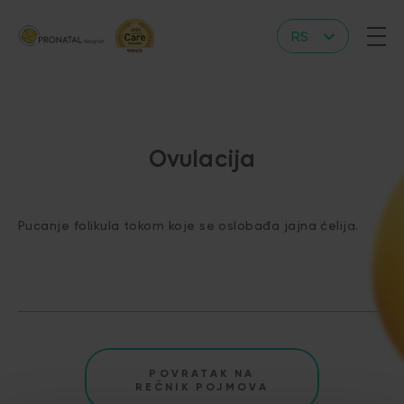
RS
EN
Ovulacija
Pucanje folikula tokom koje se oslobađa jajna ćelija.
POVRATAK NA
REČNIK POJMOVA