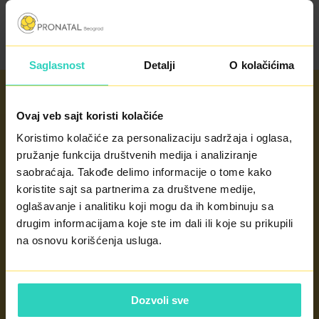
Saglasnost
Detalji
O kolačićima
Ovaj veb sajt koristi kolačiće
Radno vreme
Koristimo kolačiće za personalizaciju sadržaja i oglasa,
pružanje funkcija društvenih medija i analiziranje
radnim danima od 8 - 20h
saobraćaja. Takođe delimo informacije o tome kako
subotom od 8 - 14h
koristite sajt sa partnerima za društvene medije,
nedeljom po potrebi
oglašavanje i analitiku koji mogu da ih kombinuju sa
drugim informacijama koje ste im dali ili koje su prikupili
KONTAKT
na osnovu korišćenja usluga.
Dozvoli sve
Kontakt