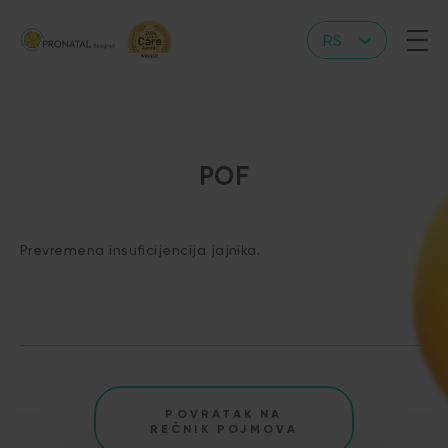
RS
EN
POF
Prevremena insuficijencija jajnika.
POVRATAK NA
REČNIK POJMOVA