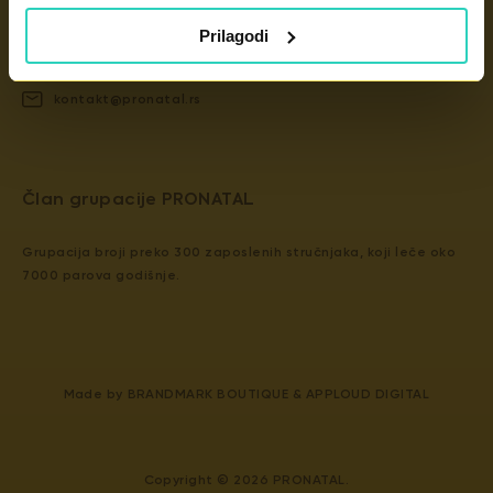
Dunavska 2D, 11000 Beograd
Prilagodi
+381 11 439 4840
kontakt@pronatal.rs
​​Član grupacije PRONATAL
Grupacija broji preko 300 zaposlenih stručnjaka, koji leče oko
7000 parova godišnje.
Made by
BRANDMARK BOUTIQUE
&
APPLOUD DIGITAL
Copyright © 2026 PRONATAL.