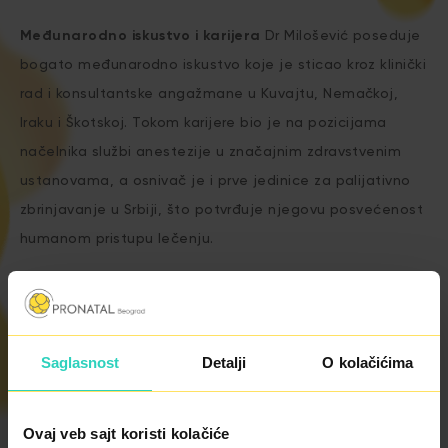
Međunarodno iskustvo i karijera
Dr Milošević poseduje
bogato međunarodno iskustvo koje je sticao kroz klinički
rad i konsultantske angažmane u Kuvajtu, Nemačkoj,
Iraku i Škotskoj. Tokom karijere bio je na pozicijama
načelnika službi anestezije u značajnim zdravstvenim
ustanovama, a osnivač je i prve jedinice za palijativno
zbrinjavanje u Srbiji, što potvrđuje njegovu posvećenost
humanom pristupu lečenju.
Ekspertske oblasti
Pored naprednih tehnika anestezije,
dr Milošević je fokusiran na:
Saglasnost
Detalji
O kolačićima
Regenerativnu i
longevity
medicinu;
Ovaj veb sajt koristi kolačiće
Savremenu terapiju bola;