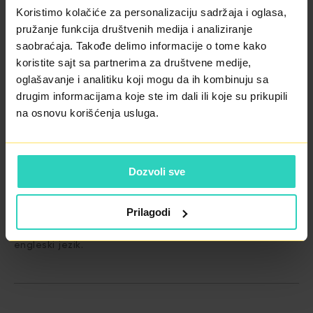
Koristimo kolačiće za personalizaciju sadržaja i oglasa,
Akupunkturu i integrativnu medicinu.
pružanje funkcija društvenih medija i analiziranje
saobraćaja. Takođe delimo informacije o tome kako
koristite sajt sa partnerima za društvene medije,
U klinici
Pronatal Beograd
, dr Milošević doprinosi da
oglašavanje i analitiku koji mogu da ih kombinuju sa
svaki operativni zahvat i intervencija proteknu u
drugim informacijama koje ste im dali ili koje su prikupili
na osnovu korišćenja usluga.
maksimalno bezbednom okruženju, uz primenu visokih
standarda anesteziološke nege i punu posvećenost
komforu pacijenata.
Dozvoli sve
Član je Srpskog lekarskog društva i Udruženja
Prilagodi
anesteziologa i intenzivista Srbije (UAIS). Govori tečno
engleski jezik.