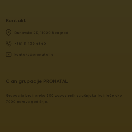
Kontakt
Dunavska 2D, 11000 Beograd
+381 11 439 4840
kontakt@pronatal.rs
​​Član grupacije PRONATAL
Grupacija broji preko 300 zaposlenih stručnjaka, koji leče oko
7000 parova godišnje.