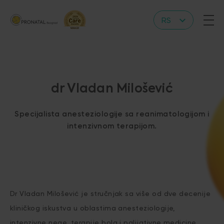
RS
EN
dr Vladan Milošević
Specijalista anesteziologije sa reanimatologijom i
intenzivnom terapijom.
Dr Vladan Milošević je stručnjak sa više od dve decenije
kliničkog iskustva u oblastima anesteziologije,
intenzivne nege, terapije bola i palijativne medicine.