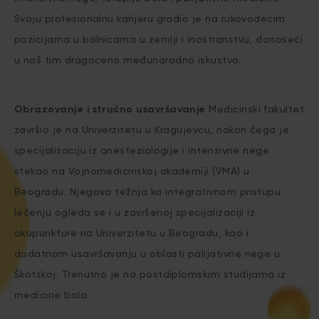
Svoju profesionalnu karijeru gradio je na rukovodećim
pozicijama u bolnicama u zemlji i inostranstvu, donoseći
u naš tim dragoceno međunarodno iskustvo.
Obrazovanje i stručno usavršavanje
Medicinski fakultet
završio je na Univerzitetu u Kragujevcu, nakon čega je
specijalizaciju iz anesteziologije i intenzivne nege
stekao na Vojnomedicinskoj akademiji (VMA) u
Beogradu. Njegova težnja ka integrativnom pristupu
lečenju ogleda se i u završenoj specijalizaciji iz
akupunkture na Univerzitetu u Beogradu, kao i
dodatnom usavršavanju u oblasti palijativne nege u
Škotskoj. Trenutno je na postdiplomskim studijama iz
medicine bola.